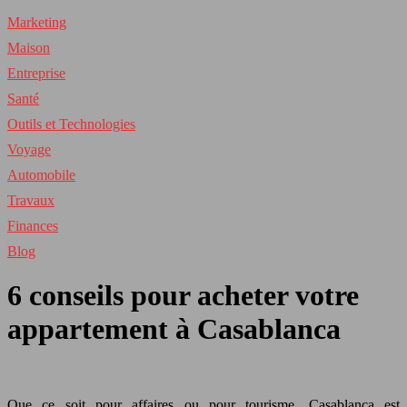
Marketing
Maison
Entreprise
Santé
Outils et Technologies
Voyage
Automobile
Travaux
Finances
Blog
6 conseils pour acheter votre
appartement à Casablanca
Que ce soit pour affaires ou pour tourisme, Casablanca est